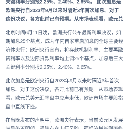
关键利率分别报2.25%、2.40%、2.65%。 此次加息是
欧洲央行自2023年9月以来时隔近3年首次加息。对于
这份决议，各方此前已有预期。从市场表现看，欧元兑
北京时间6月11日晚，欧洲央行公布最新利率决议，如
期加息25个基点，成为年内首家重启加息的全球主要经
济体央行：欧洲央行宣布，将存款机制利率、主要再融
资利率以及边际贷款利率均上调25个基点，加息后三大
关键利率分别报2.25%、2.40%、2.65%。
此次加息是欧洲央行自2023年9月以来时隔近3年首次
加息。对于这份决议，各方此前已有预期。从市场表现
看，欧元兑美元汇率盘中应声走低，欧洲市场主要股指
盘中直线下挫。
在当晚发布的声明中，欧洲央行表示，当前欧元区发展
前景仍不明朗，通胀存在上行风险，而经济增长则面临