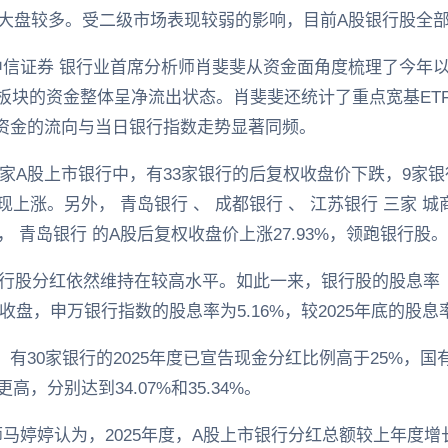
输大盘较多。受二级市场表现较弱的影响，目前A股银行股全部
中信证券 银行业首席分析师肖斐斐从资金面角度梳理了今年
板块的资金整体呈净流出状态。肖斐斐还统计了重点宽基ETF
现资金的流向与当日银行指数走势显著同频。
家A股上市银行中，有33家银行的后复权收盘价下跌，9家银
现上涨。另外， 青岛银行 、 成都银行 、 江苏银行 三家 
 青岛银行 的A股后复权收盘价上涨27.93%，领跑银行股。
行股分红依然维持在较高水平。如此一来，银行股的股息率
盘，申万银行指数的股息率为5.16%，较2025年底的股息率
，有30家银行的2025年度已宣告现金分红比例高于25%，国
高，分别达到34.07%和35.34%。
师马婷婷认为，2025年度，A股上市银行分红总额较上年度