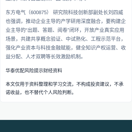
东方电气（600875） 研究院科技创新部副处长刘四威
也强调，推动企业主导的产学研用深度融合，要构建企
业主导的“出题、答题、阅卷”闭环，开放产业真实应用
场景，共建共享概念验证、中试熟化、工程示范平台，
强化产业资本与科技金融赋能，健全知识产权运营、收
益分配、人才双聘等长效激励机制。
华泰优配
风险提示
财经资料
本文仅用于资料整理和学习交流，不构成投资建议，不承
诺收益，也不替代个人风险判断。