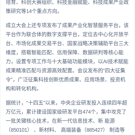
培育、科创大赛组织、科技金融赋能、科技成果产业政
策研究等14个重点方向。
成立大会上还专项发布了成果产业化智慧服务平台，该
平台作为联合体的数字支撑平台，定位去中心化开放平
台、市场化成果交易平台、国家战略决策辅助平台三大
维度，搭载智能匹配、信用保障、数据研判等核心能
力，设置专项工作与十大基础功能模块，以AI技术赋能
成果精准匹配与资源高效配置。会议发布的“四大征集
令”，广泛征集科技创新优质成果、应用场景、投资机
构和转化机构。
据统计，“十四五”以来，中央企业研发投入连续四年超
万亿元，累计建设国家级研发平台474个，集中攻克了
一批关键核心技术，在新一代信息技术、新 能源
（850101） 、新材料、 高端装备（885427） 制造等