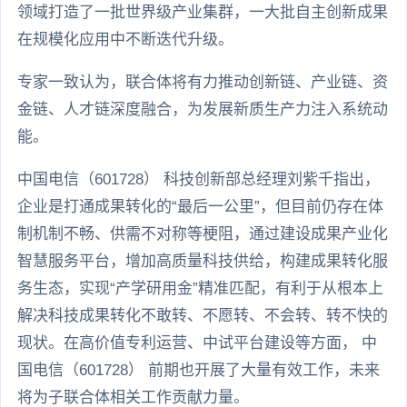
领域打造了一批世界级产业集群，一大批自主创新成果
在规模化应用中不断迭代升级。
专家一致认为，联合体将有力推动创新链、产业链、资
金链、人才链深度融合，为发展新质生产力注入系统动
能。
中国电信（601728） 科技创新部总经理刘紫千指出，
企业是打通成果转化的“最后一公里”，但目前仍存在体
制机制不畅、供需不对称等梗阻，通过建设成果产业化
智慧服务平台，增加高质量科技供给，构建成果转化服
务生态，实现“产学研用金”精准匹配，有利于从根本上
解决科技成果转化不敢转、不愿转、不会转、转不快的
现状。在高价值专利运营、中试平台建设等方面， 中
国电信（601728） 前期也开展了大量有效工作，未来
将为子联合体相关工作贡献力量。