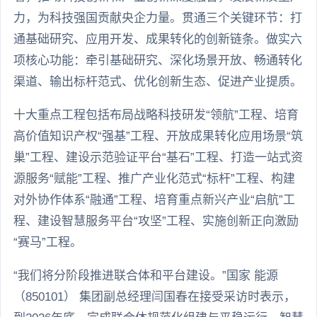
力，为科技强国贡献央企力量。贯通三个关键环节：打
通基础研究、应用开发、成果转化的创新链条。做实六
项核心功能：牵引基础研究、深化场景开放、畅通转化
渠道、输出标杆范式、优化创新生态、促进产业提质。
十大重点工程包括布局战略科技研发“领航”工程、培育
高价值知识产权“强基”工程、开放成果转化应用场景“筑
巢”工程、建设示范验证平台“基石”工程、打造一站式资
源服务“赋能”工程、推广产业化范式“标杆”工程、构建
对外协作体系“融通”工程、培育重点新兴产业“启航”工
程、建设智慧服务平台“攻坚”工程、实施创新正向激励
“赛马”工程。
“我们将分阶段推进联合体和平台建设。”国家 能源
（850101） 集团副总经理闫国春在接受采访时表示，