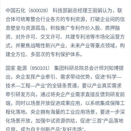
中国石化（600028） 科技部副总经理王丽娟认为，联
合体可统筹整合行业各方的专利资源，打破企业间的信
息壁垒与资源孤岛，积极推广专利作价入股、质押融
资、对外许可、交叉许可、共建专利池等市场化运营方
式，并聚焦战略性新兴产业、未来产业等重点领域，构
建全方位、多层次的专利保护体系。
国家 能源（850101） 集团科研总院总会计师刘知博提
出，央企发挥产业牵引、需求带动优势，促进“科学—
技术—工程—产业”的全链条贯通，要以产业真实需求
牵引研发方向，通过将央企产业需求直接反馈到研发前
端，同时以场景开放促进成果应用，以系统集成保障工
程化落地。央企拥有海量的工业应用场景，要进一步深
化场景开放，加强中试资源供给，促进“三首”产品落地
应用，成为自主创新产品“友好市场”。