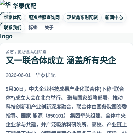
华泰优配
华泰优配
配资牌照查询网
现货鑫东财配资
新闻中心
联系我们
标签
关于
首页
/
现货鑫东财配资
又一联合体成立 涵盖所有央企
2026-06-01 · 华泰优配
5月30日，中央企业科技成果产业化联合体(下称“联合
体”)成立大会在北京举行。 聚焦国家战略部署，推动
科技创新和产业创新深度融合，联合体由国务院国资委
指导、国家 能源（850101） 集团牵头组建、全体中央
企业参与共建，并广泛吸纳科研院所、高校、产业链上