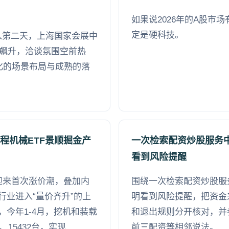
如果说2026年的A股市
定是硬科技。
进入第二天，上海国家会展中
持续飙升，洽谈氛围空前热
异化的场景布局与成熟的落
程机械ETF景顺掘金产
一次检索配资炒股服务
看到风险提醒
迎来首次涨价潮，叠加内
围绕一次检索配资炒股服
行业进入“量价齐升”的上
明看到风险提醒，把资金
今年1-4月，挖机和装载
和退出规则分开核对，并
、15432台，实现
前三配资等相邻说法。