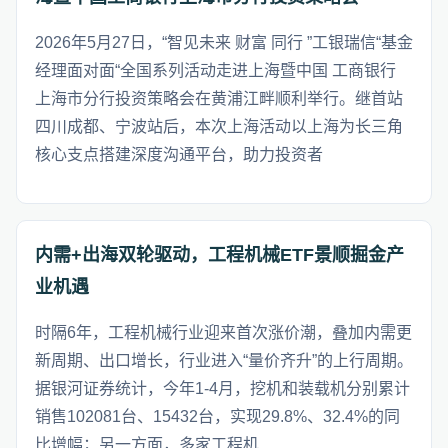
2026年5月27日，“智见未来 财富 同行 ”工银瑞信“基金
经理面对面“全国系列活动走进上海暨中国 工商银行
上海市分行投资策略会在黄浦江畔顺利举行。继首站
四川成都、宁波站后，本次上海活动以上海为长三角
核心支点搭建深度沟通平台，助力投资者
内需+出海双轮驱动，工程机械ETF景顺掘金产
业机遇
时隔6年，工程机械行业迎来首次涨价潮，叠加内需更
新周期、出口增长，行业进入“量价齐升”的上行周期。
据银河证券统计，今年1-4月，挖机和装载机分别累计
销售102081台、15432台，实现29.8%、32.4%的同
比增幅；另一方面，多家工程机