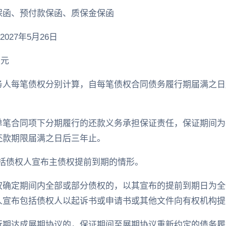
保函、预付款保函、质保金保函
027年5月26日
万元
务人每笔债权分别计算，自每笔债权合同债务履行期届满之日
单笔合同项下分期履行的还款义务承担保证责任，保证期间为
还款期限届满之日后三年止。
”包括债权人宣布主债权提前到期的情形。
权确定期间内全部或部分债权的，以其宣布的提前到期日为全
人宣布包括债权人以起诉书或申请书或其他文件向有权机构提
行期达成展期协议的，保证期间至展期协议重新约定的债务履